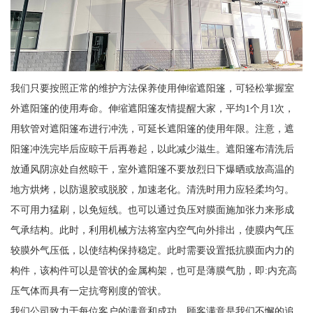
我们只要按照正常的维护方法保养使用伸缩遮阳篷，可轻松掌握室
外遮阳篷的使用寿命。伸缩遮阳篷友情提醒大家，平均1个月1次，
用软管对遮阳篷布进行冲洗，可延长遮阳篷的使用年限。注意，遮
阳篷冲洗完毕后应晾干后再卷起，以此减少滋生。遮阳篷布清洗后
放通风阴凉处自然晾干，室外遮阳篷不要放烈日下爆晒或放高温的
地方烘烤，以防退胶或脱胶，加速老化。清洗时用力应轻柔均匀。
不可用力猛刷，以免短线。也可以通过负压对膜面施加张力来形成
气承结构。此时，利用机械方法将室内空气向外排出，使膜内气压
较膜外气压低，以使结构保持稳定。此时需要设置抵抗膜面内力的
构件，该构件可以是管状的金属构架，也可是薄膜气肋，即:内充高
压气体而具有一定抗弯刚度的管状。
我们公司致力于每位客户的满意和成功，顾客满意是我们不懈的追