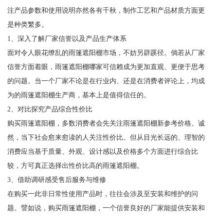
注产品参数和使用说明亦然各有千秋，制作工艺和产品材质方面更
是种类繁多。
1、深入了解厂家信誉以及产品生产体系
面对令人眼花缭乱的雨篷遮阳棚市场，不妨另辟蹊径。倘若从厂家
信誉方面着眼，雨篷遮阳棚哪家可信赖成为更加直观、更便于思考
的问题。当一个厂家不论是在行业内、还是在消费者评论上，均成
为的雨篷遮阳棚生产商，基本上是值得信任的。
2、对比探究产品综合性价比
购买雨篷遮阳棚，多数消费者会先关注雨篷遮阳棚新参考价格。诚
然，当下社会愈来愈读的人关注性价比。但从目光长远的、理智的
消费应当基于质量、外观、设计感以及价格多个方面进行综合比
较，方可真正选择出性价比高的雨篷遮阳棚。
3、借助调研感受售后服务与维修
在购买一此非日常性使用产品时，往往会涉及至安装和维护的问
题。譬如说，购买雨篷遮阳棚，一个信誉良好的厂家能提供安装和