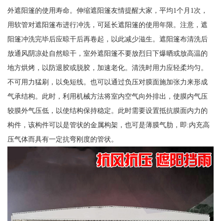
外遮阳篷的使用寿命。伸缩遮阳篷友情提醒大家，平均1个月1次，
用软管对遮阳篷布进行冲洗，可延长遮阳篷的使用年限。注意，遮
阳篷冲洗完毕后应晾干后再卷起，以此减少滋生。遮阳篷布清洗后
放通风阴凉处自然晾干，室外遮阳篷不要放烈日下爆晒或放高温的
地方烘烤，以防退胶或脱胶，加速老化。清洗时用力应轻柔均匀。
不可用力猛刷，以免短线。也可以通过负压对膜面施加张力来形成
气承结构。此时，利用机械方法将室内空气向外排出，使膜内气压
较膜外气压低，以使结构保持稳定。此时需要设置抵抗膜面内力的
构件，该构件可以是管状的金属构架，也可是薄膜气肋，即:内充高
压气体而具有一定抗弯刚度的管状。