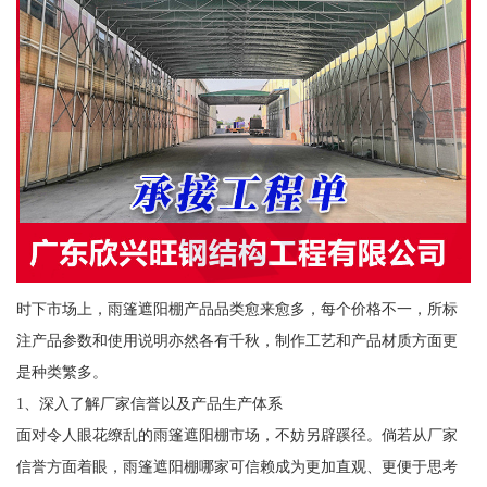
时下市场上，雨篷遮阳棚产品品类愈来愈多，每个价格不一，所标
注产品参数和使用说明亦然各有千秋，制作工艺和产品材质方面更
是种类繁多。
1、深入了解厂家信誉以及产品生产体系
面对令人眼花缭乱的雨篷遮阳棚市场，不妨另辟蹊径。倘若从厂家
信誉方面着眼，雨篷遮阳棚哪家可信赖成为更加直观、更便于思考