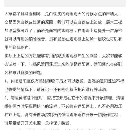
大家都了解遮雨棚薄，是白铁皮的雨蓬雨天的时候水点的声响大，
全是因为白铁皮过薄的原因，我们可以在白铁皮上边放一层木工板
加厚型就可以了，倘若是面料的遮雨棚，在雨蓬上边提升一层海棉
就可以有用的消除噪音。另有就是在遮雨棚上边涂一层胶也可以有
用的降低响声。
实际上上边的方法能够有用的减少遮雨棚产生的噪音，大家都能够
去试着一下。与挡风遮雨蓬反过来的便是遮阳蓬，遮阳蓬也会碰到
各样难以解决的难题。
1、伸缩遮阳蓬仅有整洁和晾干后才可以收拢。当湿的遮阳蓬迫不得
已收拢的情况下，请谨记一还有机会就应把它进行并晾晒。
2、清理伸缩遮阳蓬时，应把它开启在它干的情况下开展清理。清理
维护保养时要应用恰当的流程，不必靠在遮阳蓬上，也不必用劲压
在它上边。含有全自动控制板的伸缩遮阳蓬在开展一切操作过程，
请尽量断开开关电源，关掉保护装置。