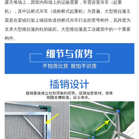
露天堆场上，因室内和场上的运输需要，常需设置吊车（起重
机），其中以桥式吊车（或称桥式起重机）为普遍。大型推拉篷主
梁是在梁或衍架上铺设轨道供桥式吊车行走的受弯构件，其跨度为
支承大型推拉篷的柱的纵距。大型推拉篷是工业建筑中的一个重要
构件。