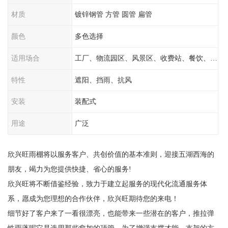
材质
镀锌钢管 方管 圆管 扁管
颜色
多色选择
适用场合
工厂、物流园区、风景区、收费站、餐饮、学校
特性
遮阳、挡雨、抗风
安装
装配式
用途
广泛
欣兴旺雨棚将以服务客户、共创价值的基本准则，迎接五湖西海的
朋友，竭力为您提供快捷、省心的服务!
欣兴旺将不断借鉴经验，致力于建立起服务的现代化流通服务体
系，愿成为您理想的合作伙伴，欣兴旺期待您的来电！
细节好了客户来了一看很漂亮，也能带来一些潜在的客户，推拉弹
性雨蓬呢它是选用那些愈加的顶管，为了增强支撑才能，支架的方