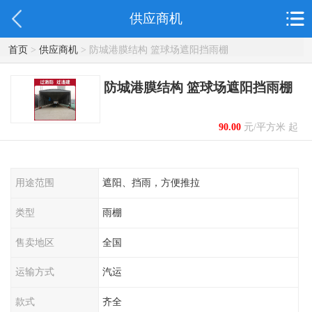
供应商机
首页
>
供应商机
> 防城港膜结构 篮球场遮阳挡雨棚
防城港膜结构 篮球场遮阳挡雨棚
90.00
元/平方米 起
用途范围
遮阳、挡雨，方便推拉
类型
雨棚
售卖地区
全国
运输方式
汽运
款式
齐全