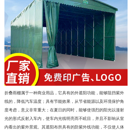
折叠雨棚属于一种商业用品，它具有的外遮阳功能，能够阻挡紫外
线的，降低汽车温度；具有节能效果，从节省能源以及环境保护角
度考虑，意义非常重大；在夏日的同时，能够使强烈的阳光以漫射
光的形式反射入车内，使车内光线明亮而不眩目，并且不影响从室
内看出的窗外景观。其遮阳布所具有的防紫外线功能，不仅使人体