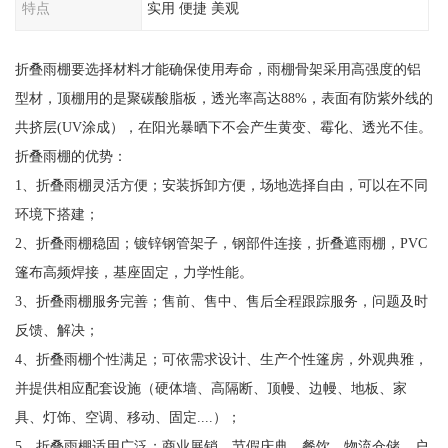
特点
实用 便捷 美观
折叠雨棚要选择材料才能确保使用寿命，雨棚骨架采用高强度的铝
型材，顶棚用的是聚碳酸脂板，透光率高达88%，表面有防紫外线的
共挤层(UV涂成），在阳光暴晒下不会产生黄变、霉化、透光不佳。
折叠雨棚的优势：
1、折叠雨棚灵活方便；安装拆卸方便，场地选择自由，可以在不同
环境下搭建；
2、折叠雨棚稳固；镀锌钢管架子，钢部件连接，折叠遮雨棚，PVC
篷布高频焊接，基座固定，力学性能。
3、折叠雨棚服务完善；售前、售中、售后全程跟踪服务，问题及时
反馈、解决；
4、折叠雨棚个性满足；可依需求设计、生产个性篷房，外观典雅，
并提供相应配套设施（硬体墙、高隔断、顶幔、边幔、地板、家
具、灯饰、空调、移动、固定....）；
5、折叠雨棚适用广泛；商业展销、节假庆典、餐饮、物流仓储、户