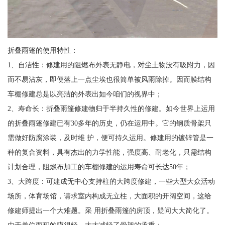
折叠雨篷的使用特性：
1、自洁性：修建用的阻燃布外表无静电，对尘土物没有吸附力，因
而不易沾灰，即便落上一点尘埃也很简单被风雨除掉。因而膜结构
车棚修建总是以亮洁的外表出如今咱们的视界中；
2、寿命长：折叠雨篷修建物归于半持久性的修建。如今世界上运用
的折叠雨篷修建已有30多年的历史，仍在运用中。它的钢质骨架只
需做好防腐涂装，及时维 护，便可持久运用。修建用的镀锌管是一
种的复合资料，具有杰出的力学性能，强度高、耐老化，只需结构
计划合理，阻燃布加工的车棚修建的运用寿命可长达50年；
3、大跨度：可建成无中心支持柱的大跨度修建，一些大型大众活动
场所，体育场馆，请求室内构成无立柱，大面积的开阔空间，这给
修建师提出一个大难题。采 用折叠雨篷的房顶，疑问大大简化了。
由于单位面积的膜很轻，大大减轻了骨架的承重；