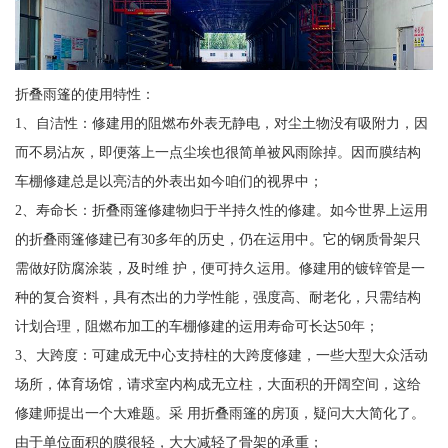
折叠雨篷的使用特性：
1、自洁性：修建用的阻燃布外表无静电，对尘土物没有吸附力，因
而不易沾灰，即便落上一点尘埃也很简单被风雨除掉。因而膜结构
车棚修建总是以亮洁的外表出如今咱们的视界中；
2、寿命长：折叠雨篷修建物归于半持久性的修建。如今世界上运用
的折叠雨篷修建已有30多年的历史，仍在运用中。它的钢质骨架只
需做好防腐涂装，及时维 护，便可持久运用。修建用的镀锌管是一
种的复合资料，具有杰出的力学性能，强度高、耐老化，只需结构
计划合理，阻燃布加工的车棚修建的运用寿命可长达50年；
3、大跨度：可建成无中心支持柱的大跨度修建，一些大型大众活动
场所，体育场馆，请求室内构成无立柱，大面积的开阔空间，这给
修建师提出一个大难题。采 用折叠雨篷的房顶，疑问大大简化了。
由于单位面积的膜很轻，大大减轻了骨架的承重；