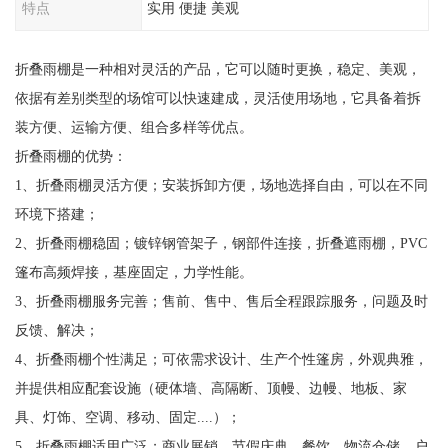
特点
实用 便捷 美观
折叠雨棚是一种相对灵活的产品，它可以随时更换，稳定、美观，
依据有差别类型的场馆可以快速建成，灵活使用场地，它具备着拆
装方便、运输方便、组合多样等优点。
折叠雨棚的优势：
1、折叠雨棚灵活方便；安装拆卸方便，场地选择自由，可以在不同
环境下搭建；
2、折叠雨棚稳固；镀锌钢管架子，钢部件连接，折叠遮雨棚，PVC
篷布高频焊接，基座固定，力学性能。
3、折叠雨棚服务完善；售前、售中、售后全程跟踪服务，问题及时
反馈、解决；
4、折叠雨棚个性满足；可依需求设计、生产个性篷房，外观典雅，
并提供相应配套设施（硬体墙、高隔断、顶幔、边幔、地板、家
具、灯饰、空调、移动、固定....）；
5、折叠雨棚适用广泛；商业展销、节假庆典、餐饮、物流仓储、户