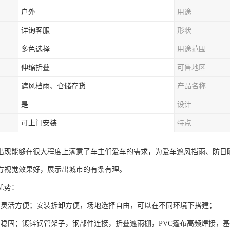
户外
用途
详询客服
形状
多色选择
用途范围
伸缩折叠
可售地区
遮风档雨、仓储存货
产品名称
是
设计
可上门安装
特点
出现能够在很大程度上满意了车主们爱车的需求，为爱车遮风挡雨、防日
方视觉效果好，展示出城市的有条有理。
优势：
棚灵活方便；安装拆卸方便，场地选择自由，可以在不同环境下搭建；
棚稳固；镀锌钢管架子，钢部件连接，折叠遮雨棚，PVC篷布高频焊接，