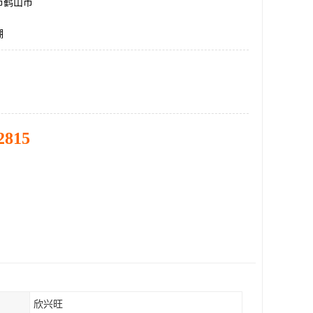
市鹤山市
棚
2815
欣兴旺