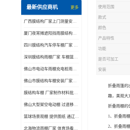
最新供应商机
使用范围
更多
电动推拉雨棚
款式
广西膜结构厂家上门测量安装发货，厂家发货没有差价
膜结构停景观棚
颜色
厦门夜宵摊遮阳挡雨膜结构雨棚设计 上门测量 款式多
产品特性
四川膜结构汽车停车棚厂家 款式多 提供报价
功能
深圳膜结构雨棚厂家 车棚篮球场体育看台 规格多样
是否可加工
佛山市电动车雨棚充电桩雨棚小区电动车棚
安装
佛山市膜结构车棚安装厂家发货安装
折叠雨篷的
膜结构车棚 厂家制作材料批发安装一体式工厂
趣，美观大
佛山大型架空电动棚 过道移动雨蓬 屋轨道悬空棚免费测量
折叠雨棚的
1、折叠雨
篮球场景观棚 提供图纸 通辽膜结构厂家
2、折叠雨
北海物流雨棚厂家 体育场看台雨棚 价格优惠