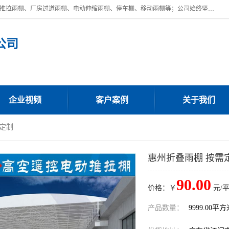
广东鼎新钢结构工程有限公司是一家制作大型电动雨棚厂家;主营：电动推拉雨棚、厂房过道雨棚、电动伸缩雨棚、停车棚、移动雨棚等；公司始终坚持结构创新,品质优越,美观形象,且售后服务好。公司充分吸纳当今休闲用品的前端技术和风格,为您带来质价相宜,时尚典雅的各种户外用品,
公司
企业视频
客户案例
关于我们
需定制
惠州折叠雨棚 按需
90.00
价格：￥
元/
产品数量：
9999.00平