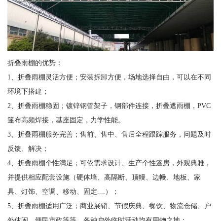
折叠雨棚的优势：
1、折叠雨棚灵活方便；安装拆卸方便，场地选择自由，可以在不同
环境下搭建；
2、折叠雨棚稳固；镀锌钢管架子，钢部件连接，折叠遮雨棚，PVC
篷布高频焊接，基座固定，力学性能。
3、折叠雨棚服务完善；售前、售中、售后全程跟踪服务，问题及时
反馈、解决；
4、折叠雨棚个性满足；可依需求设计、生产个性篷房，外观典雅，
并提供相应配套设施（硬体墙、高隔断、顶幔、边幔、地板、家
具、灯饰、空调、移动、固定....）；
5、折叠雨棚适用广泛；商业展销、节假庆典、餐饮、物流仓储、户
外休闲、便民市政等等，各种户外临时活动均有用物之地；