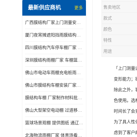
最新供应商机
售卖地区
更多
电动推拉雨棚
款式
广西膜结构厂家上门测量安装发货，厂家发货没有差价
膜结构停景观棚
颜色
厦门夜宵摊遮阳挡雨膜结构雨棚设计 上门测量 款式多
特性
四川膜结构汽车停车棚厂家 款式多 提供报价
用途
深圳膜结构雨棚厂家 车棚篮球场体育看台 规格多样
「上门测量
佛山市电动车雨棚充电桩雨棚小区电动车棚
变形能力；
佛山市膜结构车棚安装厂家发货安装
除此之外，
膜结构车棚 厂家制作材料批发安装一体式工厂
色使用。选
佛山大型架空电动棚 过道移动雨蓬 屋轨道悬空棚免费测量
时间长了会
为了具人性
篮球场景观棚 提供图纸 通辽膜结构厂家
虑到了客户
北海物流雨棚厂家 体育场看台雨棚 价格优惠