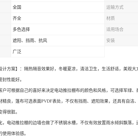
全国
运输方式
齐全
材质
多色选择
适用场合
遮阳、挡雨、抗风
安装
广泛
设计方案】：隔热隔音效果好，冬暖夏凉，清洁卫生，生活舒适，美观大
密封性能好。
客户可根据自己的喜好来决定电动推拉棚布的颜色和风格，可选择军绿、
材精良，篷布可选表面PVDF表处，不仅有挡雨、遮阳效果，还具有自洁
变得很脏。
化，电动推拉棚的边墙也做了不锈钢水槽，不仅有效放置雨水倾斜飘落，
的使用体验感。