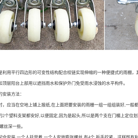
是利用平行四边形的可变性结构配合绞链实现伸缩的一种便捷式的雨棚，
和顶层阳台上部用以遮挡雨水和保护外门免受雨水浸蚀的水平构件。
的安装方法：
时，应当在空地上铺上报纸,在上面把要安装的雨栅一组一组组装好,一般
的2个望料支架都安好,以便固定,因为是起头,所以是两个支在门楣上定位
胀螺丝深一些。
配合安装,一个人托举着,一个人安放膨张螺丝,有4个,扳手拧紧，这样既