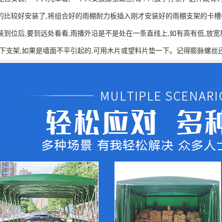
的比较好安装了,将组合好的雨棚耐力板插入刚才安装好的雨棚支架的卡槽
装到位后,要到远处看看,雨播外沿是不是处在一条直线上,如有高有低,放宽
一下支架,如果是墙面不平引起的,可用木片或望料片垫一下。记得膨脉螺丝