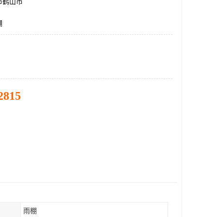
市鹤山市
棚
2815
雨棚