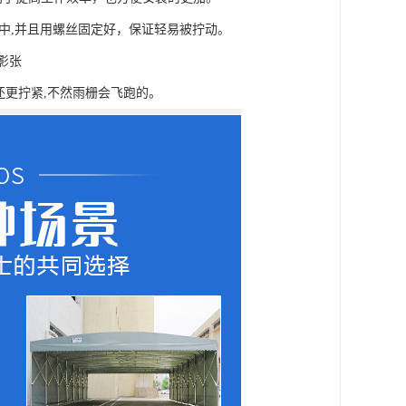
中,并且用螺丝固定好，保证轻易被拧动。
影张
还更拧紧,不然雨栅会飞跑的。