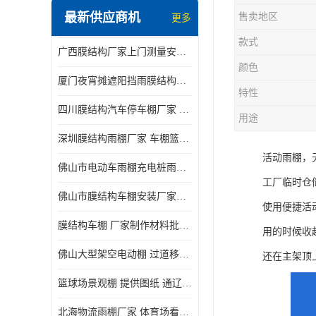
最新供应商机
售卖地区
更多
电动推拉雨棚
款式
广西膜结构厂家上门测量安装发货，厂家发货没有差价
膜结构停景观棚
颜色
厦门夜宵摊遮阳挡雨膜结构雨棚设计 上门测量 款式多
特性
四川膜结构汽车停车棚厂家 款式多 提供报价
用途
深圳膜结构雨棚厂家 车棚篮球场体育看台 规格多样
活动雨棚，
佛山市电动车雨棚充电桩雨棚小区电动车棚
工厂临时仓
佛山市膜结构车棚安装厂家发货安装
使用便捷活
膜结构车棚 厂家制作材料批发安装一体式工厂
用的时候收
佛山大型架空电动棚 过道移动雨蓬 屋轨道悬空棚免费测量
还在主架顶
篮球场景观棚 提供图纸 通辽膜结构厂家
北海物流雨棚厂家 体育场看台雨棚 价格优惠