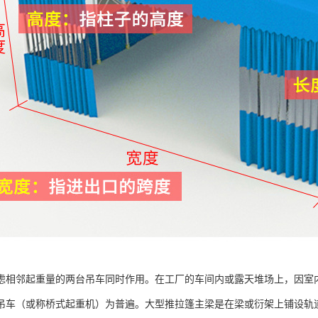
虑相邻起重量的两台吊车同时作用。在工厂的车间内或露天堆场上，因室
吊车（或称桥式起重机）为普遍。大型推拉篷主梁是在梁或衍架上铺设轨