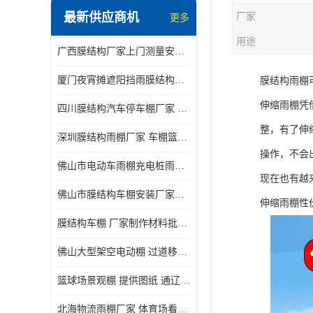
最新供应商机
厂家
更多
电动推拉雨棚
用途
广西膜结构厂家上门测量安装发货，厂家发货没有差价
膜结构停景观棚
厦门夜宵摊遮阳挡雨膜结构雨棚设计 上门测量 款式多
膜结构雨棚
伸缩雨棚凭
四川膜结构汽车停车棚厂家 款式多 提供报价
整，有了伸
深圳膜结构雨棚厂家 车棚篮球场体育看台 规格多样
操作，不会
佛山市电动车雨棚充电桩雨棚小区电动车棚
现在也有越
佛山市膜结构车棚安装厂家发货安装
伸缩雨棚性
膜结构车棚 厂家制作材料批发安装一体式工厂
佛山大型架空电动棚 过道移动雨蓬 屋轨道悬空棚免费测量
篮球场景观棚 提供图纸 通辽膜结构厂家
北海物流雨棚厂家 体育场看台雨棚 价格优惠