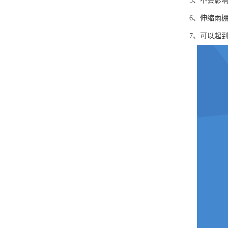
5、不会影
6、伸缩雨
7、可以起