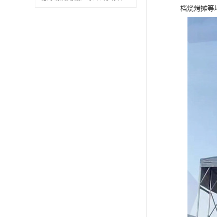
档烧烤摊等