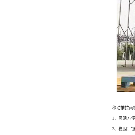
移动推拉雨
1、灵活方
2、稳固；