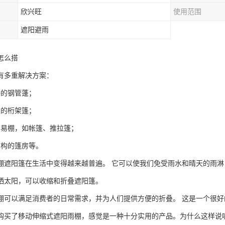
欣兴旺
使用范围
遮阳避雨
怎么搭
有多重解决方案：
接的钢管蓬；
建的桁架篷；
简易棚，如帐篷、推拉篷；
结构的篷房等。
棚遮阳篷在生活中变得越来越普遍。 它可以使我们免受雨水和晴天的雨淋
晒太阳，可以收缩和折叠遮阳篷。
棚可以满足消费者的日常需求，并为人们提供方便的折叠。 这是一个很好
购买了移动伸缩式遮阳雨棚，感觉是一种十分实用的产品。为什么这样说