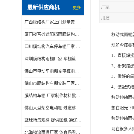
最新供应商机
厂家
更多
电动推拉雨棚
用途
广西膜结构厂家上门测量安装发货，厂家发货没有差价
膜结构停景观棚
厦门夜宵摊遮阳挡雨膜结构雨棚设计 上门测量 款式多
移动式雨棚
现如今搭棚
四川膜结构汽车停车棚厂家 款式多 提供报价
1、直接焊
深圳膜结构雨棚厂家 车棚篮球场体育看台 规格多样
2、桁架搭
佛山市电动车雨棚充电桩雨棚小区电动车棚
3、做好的
佛山市膜结构车棚安装厂家发货安装
4、装配式
膜结构车棚 厂家制作材料批发安装一体式工厂
移动伸缩雨
佛山大型架空电动棚 过道移动雨蓬 屋轨道悬空棚免费测量
想在阳光下
移动伸缩雨
篮球场景观棚 提供图纸 通辽膜结构厂家
现在很多人
北海物流雨棚厂家 体育场看台雨棚 价格优惠