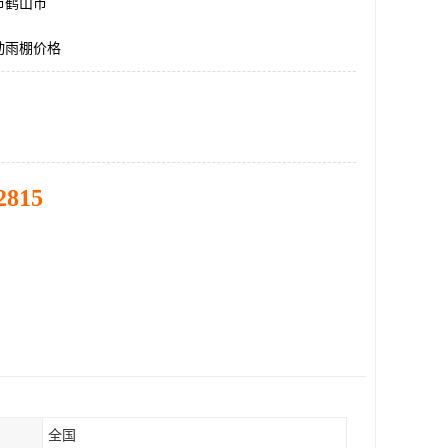
市鹤山市
动雨棚价格
2815
全国