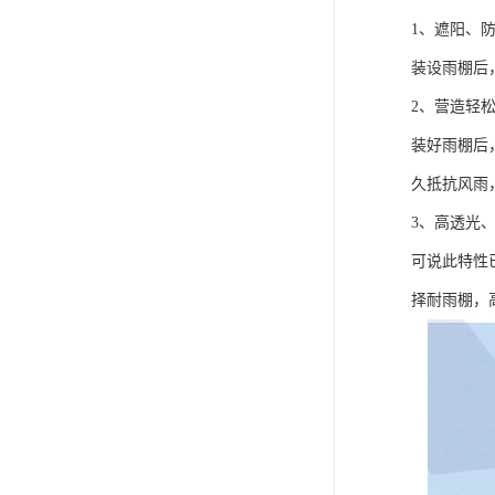
1、遮阳、
装设雨棚后
2、营造轻
装好雨棚后
久抵抗风雨
3、高透光
可说此特性
择耐雨棚，