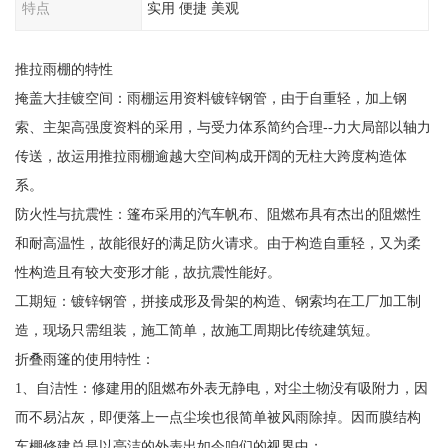
特点
实用 便捷 美观
推拉雨棚的特性
掩盖大挂镀空间：雨棚运用资料镀锌钢管，由于自重轻，加上钢
索、主架高强度资料的采用，与受力体系简约合理--力大局部以轴力
传送，故运用推拉雨棚逾越大空间构成开阔的无柱大跨度构造体
系。
防火性与抗震性：篷布采用的汽车帆布、阻燃布具有杰出的阻燃性
和耐高温性，故能很好的满足防火请求。由于构造自重轻，又为柔
性构造且有较大变形才能，故抗震性能好。
工期短：镀锌钢管，拼接成形及骨架的构造、钢索均在工厂加工制
造，现场只需组装，施工简单，故施工周期比传统建筑短。
折叠雨篷的使用特性：
1、自洁性：修建用的阻燃布外表无静电，对尘土物没有吸附力，因
而不易沾灰，即便落上一点尘埃也很简单被风雨除掉。因而膜结构
车棚修建总是以亮洁的外表出如今咱们的视界中；