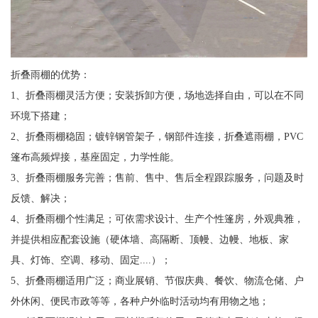
折叠雨棚的优势：
1、折叠雨棚灵活方便；安装拆卸方便，场地选择自由，可以在不同
环境下搭建；
2、折叠雨棚稳固；镀锌钢管架子，钢部件连接，折叠遮雨棚，PVC
篷布高频焊接，基座固定，力学性能。
3、折叠雨棚服务完善；售前、售中、售后全程跟踪服务，问题及时
反馈、解决；
4、折叠雨棚个性满足；可依需求设计、生产个性篷房，外观典雅，
并提供相应配套设施（硬体墙、高隔断、顶幔、边幔、地板、家
具、灯饰、空调、移动、固定....）；
5、折叠雨棚适用广泛；商业展销、节假庆典、餐饮、物流仓储、户
外休闲、便民市政等等，各种户外临时活动均有用物之地；