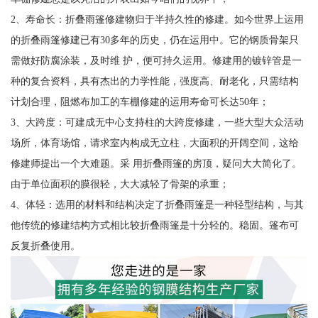
2、寿命长：折叠雨篷修建物归于半持久性的修建。如今世界上运用
的折叠雨篷修建已有30多年的历史，仍在运用中。它的钢质骨架只
需做好防腐涂装，及时维 护，便可持久运用。修建用的镀锌管是一
种的复合资料，具有杰出的力学性能，强度高、耐老化，只需结构
计划合理，阻燃布加工的车棚修建的运用寿命可长达50年；
3、大跨度：可建成无中心支持柱的大跨度修建，一些大型大众活动
场所，体育场馆，请求室内构成无立柱，大面积的开阔空间，这给
修建师提出一个大难题。采 用折叠雨篷的房顶，疑问大大简化了。
由于单位面积的膜很轻，大大减轻了骨架的承重；
4、体轻：选用的材料和结构决定了折叠雨篷是一种轻型结构，与其
他传统的修建结构方式相比较折叠雨篷是十分轻的。稳固。篷布可
反复折叠使用。