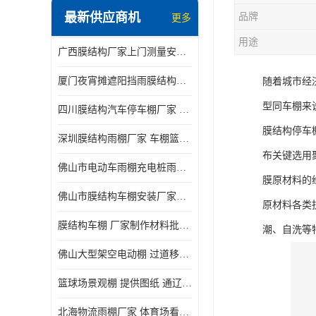
最新供应商机
品牌
更多
电动推拉雨棚
用途
广西膜结构厂家上门测量安装发货，厂家发货没有差价
膜结构停景观棚
厦门夜宵摊遮阳挡雨膜结构雨棚设计 上门测量 款式多
随着城市经
型同车棚来
四川膜结构汽车停车棚厂家 款式多 提供报价
膜结构停车
深圳膜结构雨棚厂家 车棚篮球场体育看台 规格多样
布关键选用
佛山市电动车雨棚充电桩雨棚小区电动车棚
膜原材料的
佛山市膜结构车棚安装厂家发货安装
原材料各类
膜结构车棚 厂家制作材料批发安装一体式工厂
潮、自洗等
佛山大型架空电动棚 过道移动雨蓬 屋轨道悬空棚免费测量
篮球场景观棚 提供图纸 通辽膜结构厂家
北海物流雨棚厂家 体育场看台雨棚 价格优惠