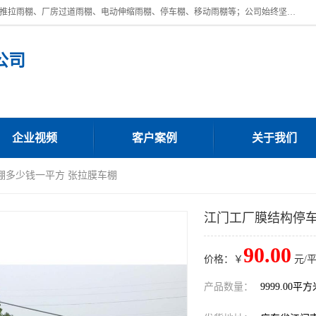
广东鼎新钢结构工程有限公司是一家制作大型电动雨棚厂家;主营：电动推拉雨棚、厂房过道雨棚、电动伸缩雨棚、停车棚、移动雨棚等；公司始终坚持结构创新,品质优越,美观形象,且售后服务好。公司充分吸纳当今休闲用品的前端技术和风格,为您带来质价相宜,时尚典雅的各种户外用品,
公司
企业视频
客户案例
关于我们
棚多少钱一平方 张拉膜车棚
江门工厂膜结构停车
90.00
价格：￥
元/
产品数量：
9999.00平