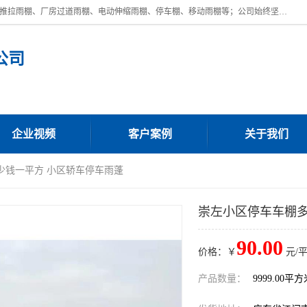
广东鼎新钢结构工程有限公司是一家制作大型电动雨棚厂家;主营：电动推拉雨棚、厂房过道雨棚、电动伸缩雨棚、停车棚、移动雨棚等；公司始终坚持结构创新,品质优越,美观形象,且售后服务好。公司充分吸纳当今休闲用品的前端技术和风格,为您带来质价相宜,时尚典雅的各种户外用品,
公司
企业视频
客户案例
关于我们
少钱一平方 小区轿车停车雨蓬
崇左小区停车车棚多
90.00
价格：￥
元/
产品数量：
9999.00平