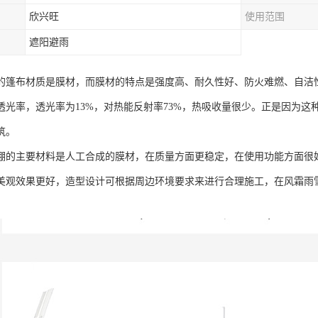
欣兴旺
使用范围
遮阳避雨
的篷布材质是膜材，而膜材的特点是强度高、耐久性好、防火难燃、自洁性好
透光率，透光率为13%，对热能反射率73%，热吸收量很少。正是因为
筑。
棚的主要材料是人工合成的膜材，在质量方面更稳定，在使用功能方面很
美观效果更好，造型设计可根据周边环境要求来进行合理施工，在风霜雨