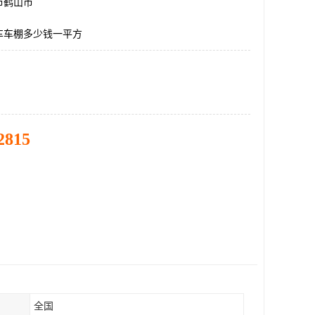
市鹤山市
车车棚多少钱一平方
2815
全国