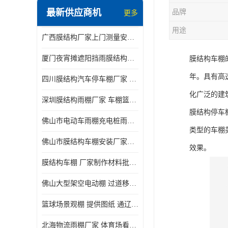
最新供应商机
品牌
更多
电动推拉雨棚
用途
广西膜结构厂家上门测量安装发货，厂家发货没有差价
膜结构停景观棚
厦门夜宵摊遮阳挡雨膜结构雨棚设计 上门测量 款式多
膜结构车棚
年。具有高
四川膜结构汽车停车棚厂家 款式多 提供报价
化广泛的建
深圳膜结构雨棚厂家 车棚篮球场体育看台 规格多样
膜结构停车
佛山市电动车雨棚充电桩雨棚小区电动车棚
类型的车棚
佛山市膜结构车棚安装厂家发货安装
效果。
膜结构车棚 厂家制作材料批发安装一体式工厂
佛山大型架空电动棚 过道移动雨蓬 屋轨道悬空棚免费测量
篮球场景观棚 提供图纸 通辽膜结构厂家
北海物流雨棚厂家 体育场看台雨棚 价格优惠