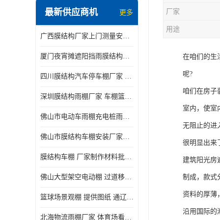
最新供应商机
厂家
更多
电动推拉雨棚
用途
广西膜结构厂家上门测量安装发货，厂家发货没有差价
膜结构停景观棚
厦门夜宵摊遮阳挡雨膜结构雨棚设计 上门测量 款式多
在咱们的生
呢?
四川膜结构汽车停车棚厂家 款式多 提供报价
咱们在房子
深圳膜结构雨棚厂家 车棚篮球场体育看台 规格多样
室内，使室
佛山市电动车雨棚充电桩雨棚小区电动车棚
无阻止的进
佛山市膜结构车棚安装厂家发货安装
很明显出来
膜结构车棚 厂家制作材料批发安装一体式工厂
建筑阳光房
佛山大型架空电动棚 过道移动雨蓬 屋轨道悬空棚免费测量
制成，款式
资料的厚薄
篮球场景观棚 提供图纸 通辽膜结构厂家
沿用国际的
北海物流雨棚厂家 体育场看台雨棚 价格优惠