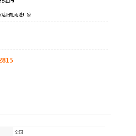
市鹤山市
缩遮阳棚雨蓬厂家
2815
全国