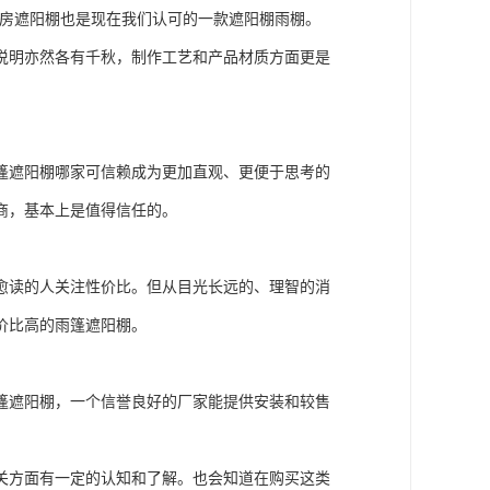
光房遮阳棚也是现在我们认可的一款遮阳棚雨棚。
说明亦然各有千秋，制作工艺和产品材质方面更是
篷遮阳棚哪家可信赖成为更加直观、更便于思考的
商，基本上是值得信任的。
愈读的人关注性价比。但从目光长远的、理智的消
价比高的雨篷遮阳棚。
篷遮阳棚，一个信誉良好的厂家能提供安装和较售
关方面有一定的认知和了解。也会知道在购买这类