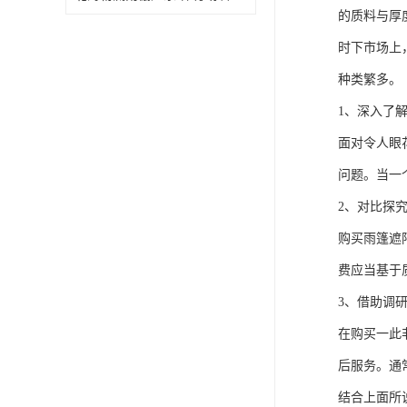
的质料与厚
时下市场上
种类繁多。
1、深入了
面对令人眼
问题。当一
2、对比探
购买雨篷遮
费应当基于
3、借助调
在购买一此
后服务。通
结合上面所