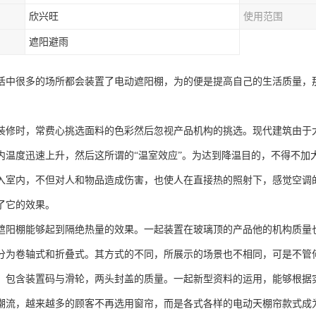
欣兴旺
使用范围
遮阳避雨
活中很多的场所都会装置了电动遮阳棚，为的便是提高自己的生活质量，
装修时，常费心挑选面料的色彩然后忽视产品机构的挑选。现代建筑由于
内温度迅速上升，然后这所谓的“温室效应”。为达到降温目的，不得不加
入室内，不但对人和物品造成伤害，也使人在直接热的照射下，感觉空调
了它的效果。
遮阳棚能够起到隔绝热量的效果。一起装置在玻璃顶的产品他的机构质量
分为卷轴式和折叠式。其方式的不同，所展示的场景也不相同，可是不管
，包含装置码与滑轮，两头封盖的质量。一起新型资料的运用，能够根据
潮流，越来越多的顾客不再选用窗帘，而是各式各样的电动天棚帘款式成