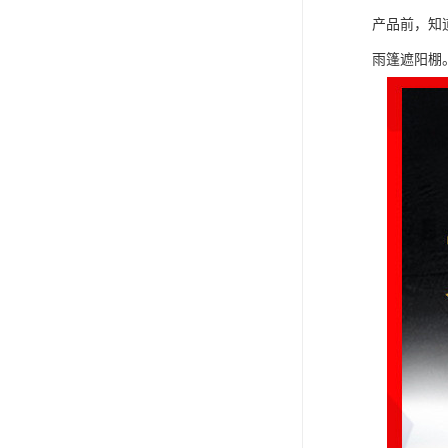
产品前，知
雨篷遮阳棚