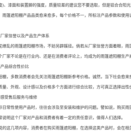
度)、漆面和装置脚的强度，质量较差的建议您不要选取，但是铝合合阳
，雨篷遮阳棚产品品类愈来愈多，每个价格不一，所标注产品参数和使用
解厂家信誉以及产品生产体系
花缭乱的雨篷遮阳棚市场，不妨另辟蹊径。倘若从厂家信誉方面着眼，雨
个厂家不论是在行业内、还是在消费者评论上，均成为的雨篷遮阳棚生产
究产品综合性价比
阳棚，多数消费者会先关注雨篷遮阳棚新参考价格。诚然，当下社会愈来
质量、外观、设计感以及价格多个方面进行综合比较，方可真正选择出性
研感受售后服务与维修
非日常性使用产品时，往往会涉及至安装和维护的问题。譬如说，购买雨
常说明这个厂家对产品和消费者有着一定的责任意识，值得人们选择。
说的这几项内容，消费者在购买雨篷遮阳棚，在选择这类产品时，会在相