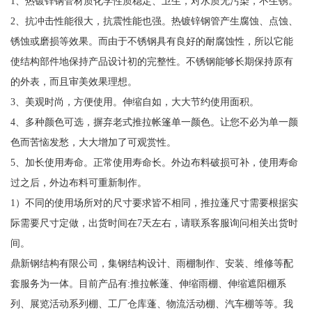
1、热镀锌钢管材质化学性质稳定、卫生，对水质无污染，不生锈。
2、抗冲击性能很大，抗震性能也强。热镀锌钢管产生腐蚀、点蚀、
锈蚀或磨损等效果。而由于不锈钢具有良好的耐腐蚀性，所以它能
使结构部件地保持产品设计初的完整性。不锈钢能够长期保持原有
的外表，而且审美效果理想。
3、美观时尚，方便使用。伸缩自如，大大节约使用面积。
4、多种颜色可选，摒弃老式推拉帐篷单一颜色。让您不必为单一颜
色而苦恼发愁，大大增加了可观赏性。
5、加长使用寿命。正常使用寿命长。外边布料破损可补，使用寿命
过之后，外边布料可重新制作。
1）不同的使用场所对的尺寸要求皆不相同，推拉蓬尺寸需要根据实
际需要尺寸定做，出货时间在7天左右，请联系客服询问相关出货时
间。
鼎新钢结构有限公司，集钢结构设计、雨棚制作、安装、维修等配
套服务为一体。目前产品有:推拉帐蓬、伸缩雨棚、伸缩遮阳棚系
列、展览活动系列棚、工厂仓库蓬、物流活动棚、汽车棚等等。我