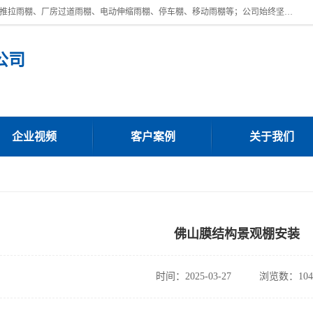
广东鼎新钢结构工程有限公司是一家制作大型电动雨棚厂家;主营：电动推拉雨棚、厂房过道雨棚、电动伸缩雨棚、停车棚、移动雨棚等；公司始终坚持结构创新,品质优越,美观形象,且售后服务好。公司充分吸纳当今休闲用品的前端技术和风格,为您带来质价相宜,时尚典雅的各种户外用品,
公司
企业视频
客户案例
关于我们
佛山膜结构景观棚安装
时间：2025-03-27
浏览数：104